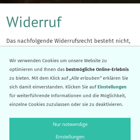
Widerruf
Das nachfolgende Widerrufsrecht besteht nicht,
wenn die von Ihnen bestellte Ware für Ihre
eigene gewerbliche oder selbständige berufliche
Wir verwenden Cookies um unsere Website zu
Tätigkeit verwendet werden soll.
optimieren und Ihnen das
bestmögliche Online-Erlebnis
zu bieten. Mit dem Klick auf
„Alle erlauben“
erklären Sie
Widerrufsbelehrung gemäß § 355 Abs. 2 BGB
sich damit einverstanden. Klicken Sie auf
Einstellungen
für weiterführende Informationen und die Möglichkeit,
Widerrufsrecht
einzelne Cookies zuzulassen oder sie zu deaktivieren.
Sie können Ihre Vertragserklärung innerhalb von
zwei Wochen ohne Angabe von Gründen (z.B.
Nur notwendige
Brief, Fax, E-Mail) oder durch Rücksendung der
Einstellungen
Ware widerrufen. Die Frist beginnt frühestens mit