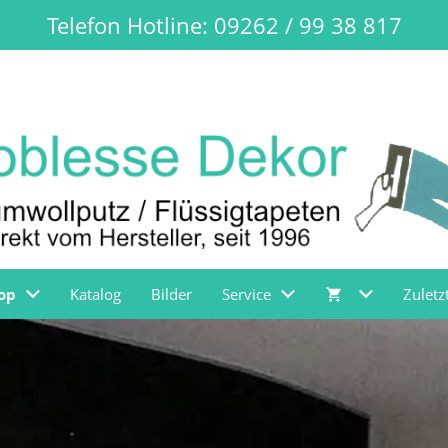
Telefon Hotline: 09262 / 99 38 817
op
Katalog
Bilder
Service
Zuletz