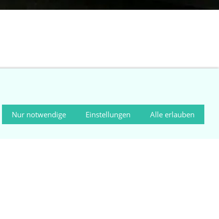
delstahl Chips. (Beutelinhalt für 4 qm)
Nur notwendige
Einstellungen
Alle erlauben
rsand