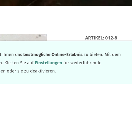
ARTIKEL: 012-8
Unterton weiß mit E
d Ihnen das
bestmögliche Online-Erlebnis
zu bieten. Mit dem
n. Klicken Sie auf
Einstellungen
für weiterführende
en oder sie zu deaktivieren.
42,00 €
Inkl. 19 % USt. zzgl.
Ve
Sofort ab Lager
In den Warenkorb