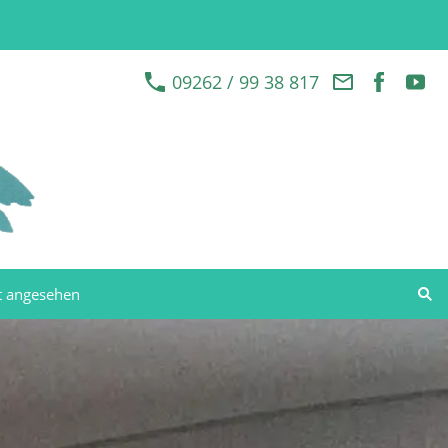
09262 / 99 38 817
t angesehen